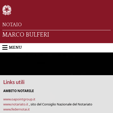
NOTAIO
MARCO BULFERI
MENU
Links utili
AMBITO NOTARILE
www.oapointgroup.it
www.notariato.it
, sito del Consiglio Nazionale del Notariato
www.federnotai.it